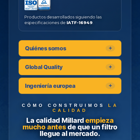
Productos desarrollados siguiendo las
especificaciones de
IATF-16949
.
Quiénes
somos
Global
Quality
Ingeniería
europea
CÓMO CONSTRUIMOS
LA
CALIDAD
La calidad Millard
empieza
mucho antes
de que un filtro
llegue al mercado.