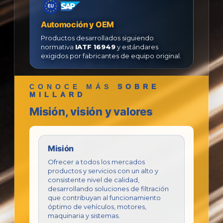
Automoción y OEM
Productos desarrollados siguiendo
normativa
IATF 16949
y estándares
exigidos por fabricantes de equipo original.
CONOCE MÁS
SOBRE
MILLARD
Misión, visión y valores
Misión
Ofrecer a todos los mercados
productos y servicios con un alto y
consistente nivel de calidad,
desarrollando soluciones de filtración
que contribuyan al funcionamiento
óptimo de vehículos, motores,
maquinaria y sistemas.